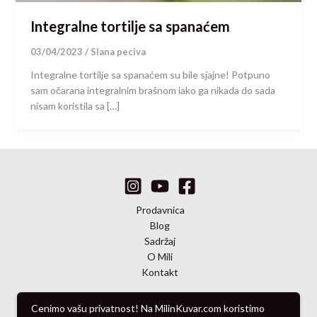
Integralne tortilje sa spanaćem
03/04/2023
/
Slana peciva
Integralne tortilje sa spanaćem su bile sjajne! Potpuno
sam očarana integralnim brašnom iako ga nikada do sada
nisam koristila sa […]
Prodavnica
Blog
Sadržaj
O Mili
Kontakt
Cenimo vašu privatnost! Na MilinKuvar.com koristimo