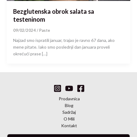
Bezglutenska obrok salata sa
testeninom
09/02/2024
/
Paste
Najzad smo ispratili januar, trajao je ravno 67 dana, ako
mene pitate. Iako smo poslednji dan januara proveli
okrećući prase […]
Prodavnica
Blog
Sadržaj
O Mili
Kontakt