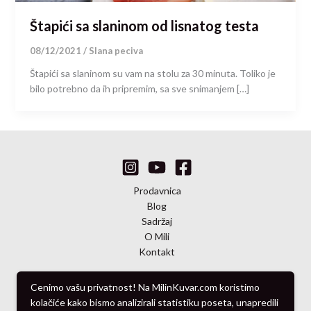
Štapići sa slaninom od lisnatog testa
08/12/2021
/
Slana peciva
Štapići sa slaninom su vam na stolu za 30 minuta. Toliko je
bilo potrebno da ih pripremim, sa sve snimanjem […]
Prodavnica
Blog
Sadržaj
O Mili
Kontakt
Cenimo vašu privatnost! Na MilinKuvar.com koristimo
kolačiće kako bismo analizirali statistiku poseta, unapredili