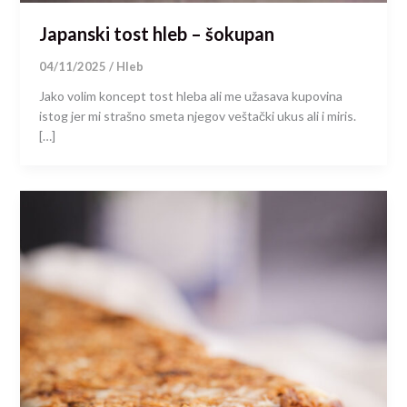
Japanski tost hleb – šokupan
04/11/2025
/
Hleb
Jako volim koncept tost hleba ali me užasava kupovina
istog jer mi strašno smeta njegov veštački ukus ali i miris.
[…]