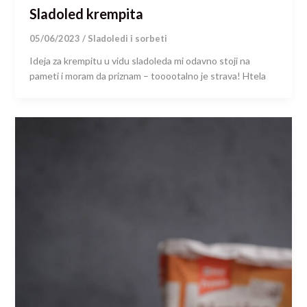
Sladoled krempita
05/06/2023
/
Sladoledi i sorbeti
Ideja za krempitu u vidu sladoleda mi odavno stoji na
pameti i moram da priznam – tooootalno je strava! Htela