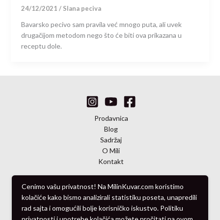
24/12/2021
/
Slana peciva
Bavarsko pecivo sam pravila već mnogo puta, ali uvek
drugačijom metodom nego što će biti ova prikazana u
receptu dole.
Prodavnica
Blog
Sadržaj
O Mili
Kontakt
Cenimo vašu privatnost! Na MilinKuvar.com koristimo
kolačiće kako bismo analizirali statistiku poseta, unapredili
rad sajta i omogućili bolje korisničko iskustvo. Politiku
© 2010 - 2026 Milin Kuvar
privatnosti i upotrebe kolačića možete pročitati
na ovom