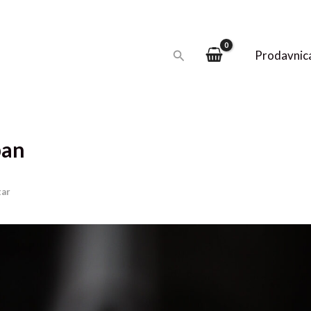
Pretraga
Prodavnic
pan
tar