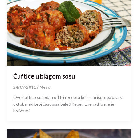
Ćuftice u blagom sosu
24/09/2011
/
Meso
Ove ćuftice su jedan od tri recepta koji sam isprobavala za
oktobarski broj časopisa Sale&Pepe. Iznenadilo me je
koliko mi