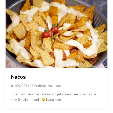
Naćosi
01/09/2011
/
Predjela i zakuske
Dugo sam se spremala za ovo jelo i ne znam ni sama šta
sam čekala do sada
Kada sam