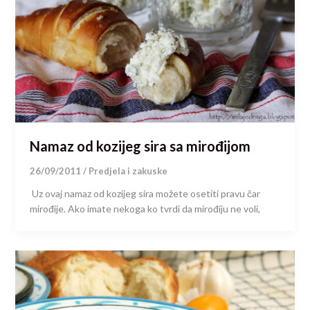
Namaz od kozijeg sira sa mirođijom
26/09/2011
/
Predjela i zakuske
Uz ovaj namaz od kozijeg sira možete osetiti pravu čar
mirođije. Ako imate nekoga ko tvrdi da mirođiju ne voli,