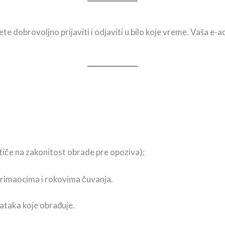
te dobrovoljno prijaviti i odjaviti u bilo koje vreme. Vaša e-ad
tiče na zakonitost obrade pre opoziva);
primaocima i rokovima čuvanja.
ataka koje obrađuje.