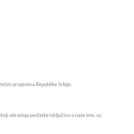
žećim propisima Republike Srbije.
i koji obraduju podatke isključivo u naše ime, uz