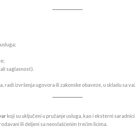
 usluga;
ze;
ali saglasnost).
 radi izvršenja ugovora ili zakonske obaveze, u skladu sa va
var
koji su uključeni u pružanje usluga, kao i eksterni saradnic
rodavani ili deljeni sa neovlašćenim trećim licima.