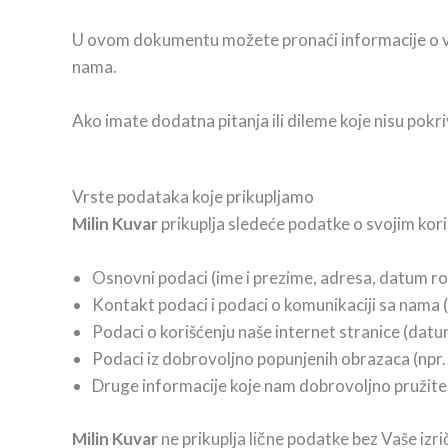
U ovom dokumentu možete pronaći informacije o vrst
nama.
Ako imate dodatna pitanja ili dileme koje nisu pok
Vrste podataka koje prikupljamo
Milin Kuvar
prikuplja sledeće podatke o svojim kori
Osnovni podaci (ime i prezime, adresa, datum ro
Kontakt podaci i podaci o komunikaciji sa nama (e
Podaci o korišćenju naše internet stranice (datu
Podaci iz dobrovoljno popunjenih obrazaca (npr.
Druge informacije koje nam dobrovoljno pružite p
Milin Kuvar
ne prikuplja lične podatke bez Vaše izr