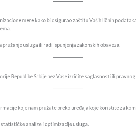
izacione mere kako bi osigurao zaštitu Vaših ličnih podataka
tema.
 pružanje usluga ili radi ispunjenja zakonskih obaveza.
rije Republike Srbije bez Vaše izričite saglasnosti ili pravno
rmacije koje nam pružate preko uređaja koje koristite za kom
 statističke analize i optimizacije usluga.