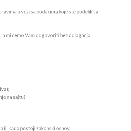
avima u vezi sa podacima koje ste podelili sa
e, a mi ćemo Vam odgovoriti bez odlaganja.
iva);
je na sajtu);
a ili kada postoji zakonski osnov.