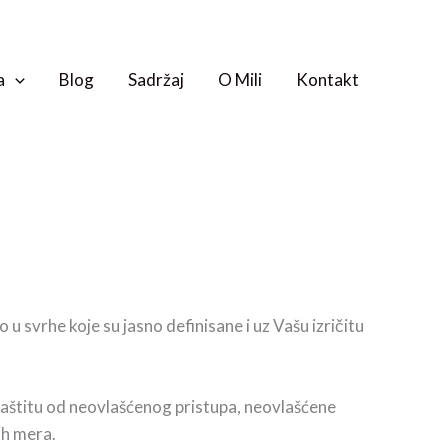
a
Blog
Sadržaj
O Mili
Kontakt
 u svrhe koje su jasno definisane i uz Vašu izričitu
 zaštitu od neovlašćenog pristupa, neovlašćene
ih mera.