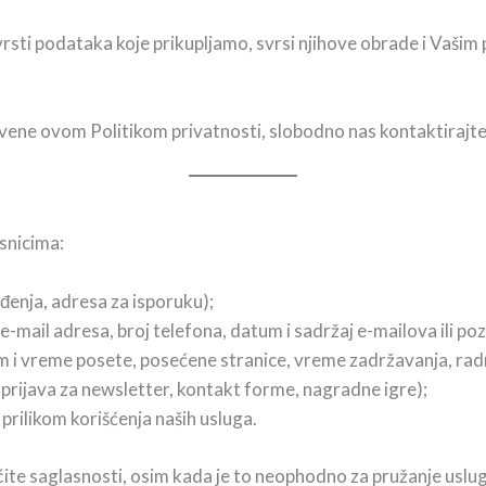
i podataka koje prikupljamo, svrsi njihove obrade i Vašim pr
rivene ovom Politikom privatnosti, slobodno nas kontaktirajt
snicima:
đenja, adresa za isporuku);
-mail adresa, broj telefona, datum i sadržaj e-mailova ili poz
m i vreme posete, posećene stranice, vreme zadržavanja, radn
 prijava za newsletter, kontakt forme, nagradne igre);
rilikom korišćenja naših usluga.
ičite saglasnosti, osim kada je to neophodno za pružanje uslug