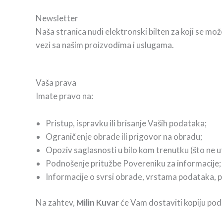
Newsletter
Naša stranica nudi elektronski bilten za koji se može
vezi sa našim proizvodima i uslugama.
Vaša prava
Imate pravo na:
Pristup, ispravku ili brisanje Vaših podataka;
Ograničenje obrade ili prigovor na obradu;
Opoziv saglasnosti u bilo kom trenutku (što ne u
Podnošenje pritužbe Povereniku za informacije;
Informacije o svrsi obrade, vrstama podataka, 
Na zahtev,
Milin Kuvar
će Vam dostaviti kopiju pod