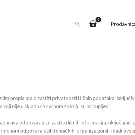
Pretraga
Prodavnic
m propisima o zaštiti privatnosti i ličnih podataka, isključivo
 koji nije u skladu sa svrhom za koju su prikupljeni.
sigurava odgovarajuću zaštitu ličnih informacija, uključujući
, primenom odgovarajućih tehničkih, organizacionih i kadrovsk