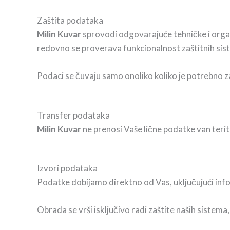
Zaštita podataka
Milin Kuvar
sprovodi odgovarajuće tehničke i organ
redovno se proverava funkcionalnost zaštitnih sis
Podaci se čuvaju samo onoliko koliko je potrebno za
Transfer podataka
Milin Kuvar
ne prenosi Vaše lične podatke van terito
Izvori podataka
Podatke dobijamo direktno od Vas, uključujući info
Obrada se vrši isključivo radi zaštite naših sistema,