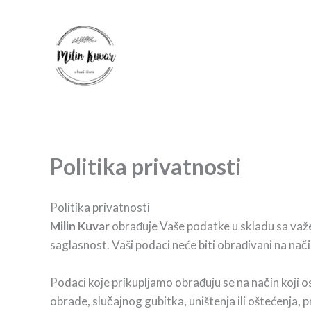
Pređi
na
sadržaj
Politika privatnosti
Politika privatnosti
Milin Kuvar
obrađuje Vaše podatke u skladu sa važeći
saglasnost. Vaši podaci neće biti obrađivani na način
Podaci koje prikupljamo obrađuju se na način koji o
obrade, slučajnog gubitka, uništenja ili oštećenja