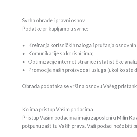
Svrha obrade i pravni osnov
Podatke prikupljamo u svrhe:
Kreiranja korisničkih naloga i pružanja osnovnih
Komunikacije sa korisnicima;
Optimizacije internet stranice i statističke anali
Promocije naših proizvoda i usluga (ukoliko ste d
Obrada podataka se vrši na osnovu Vašeg pristanka,
Ko ima pristup Vašim podacima
Pristup Vašim podacima imaju zaposleni u
Milin Ku
potpunu zaštitu Vaših prava. Vaši podaci neće biti p