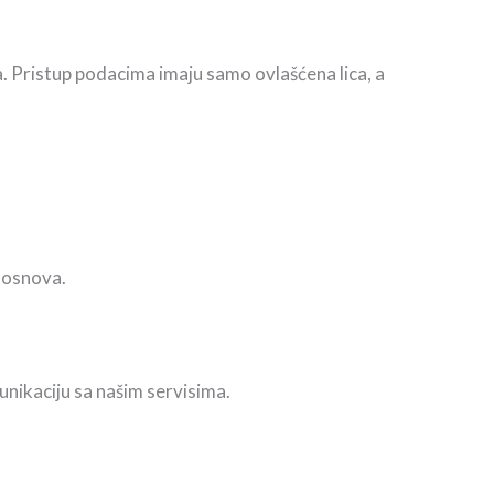
. Pristup podacima imaju samo ovlašćena lica, a
g osnova.
unikaciju sa našim servisima.