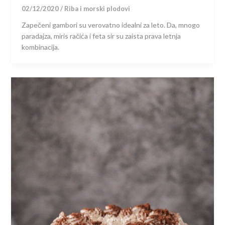
02/12/2020
/
Riba i morski plodovi
Zapečeni gambori su verovatno idealni za leto. Da, mnogo
paradajza, miris račića i feta sir su zaista prava letnja
kombinacija.