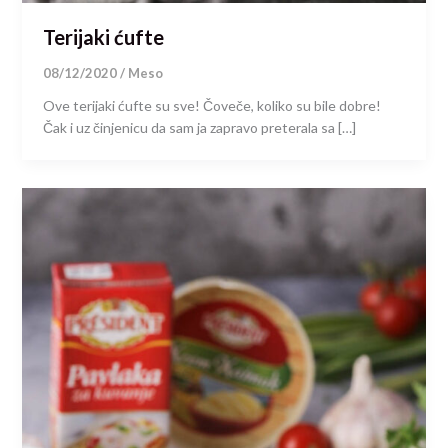
Terijaki ćufte
08/12/2020
/
Meso
Ove terijaki ćufte su sve! Čoveče, koliko su bile dobre!
Čak i uz činjenicu da sam ja zapravo preterala sa […]