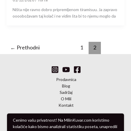
Ništa nije ravno dobro pripremljenom tiramisuu. Ja zapravo
oooobožavam taj kolač i ne vidim šta bi to njemu moglo da
←
Prethodni
1
2
Prodavnica
Blog
Sadržaj
O Mili
Kontakt
Cenimo vašu privatnost! Na MilinKuvar.com koristimo
kolačiće kako bismo analizirali statistiku poseta, unapredili