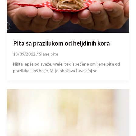
Pita sa prazilukom od heljdinih kora
13/09/2012
/
Slane pite
Ništa lepše od sveže, vrele, tek ispečene omiljene pite od
praziluka! Još bolje, M. je obožava i uvek joj se