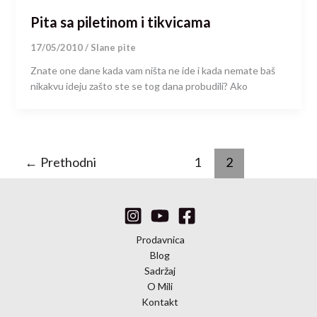
Pita sa piletinom i tikvicama
17/05/2010
/
Slane pite
Znate one dane kada vam ništa ne ide i kada nemate baš
nikakvu ideju zašto ste se tog dana probudili? Ako
←
Prethodni
1
2
Prodavnica
Blog
Sadržaj
O Mili
Kontakt