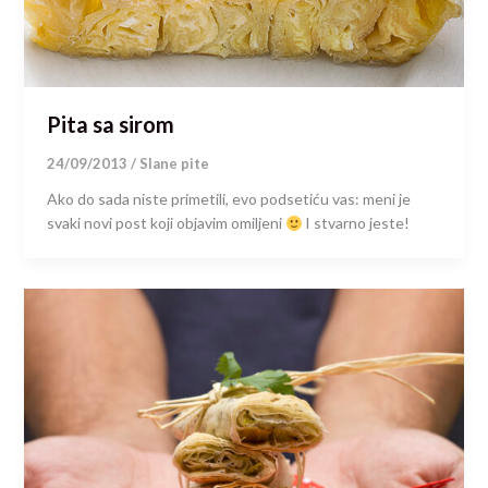
Pita sa sirom
24/09/2013
/
Slane pite
Ako do sada niste primetili, evo podsetiću vas: meni je
svaki novi post koji objavim omiljeni
I stvarno jeste!
×