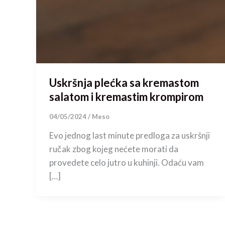
Uskršnja plećka sa kremastom
salatom i kremastim krompirom
04/05/2024
/
Meso
Evo jednog last minute predloga za uskršnji
ručak zbog kojeg nećete morati da
provedete celo jutro u kuhinji. Odaću vam
[…]