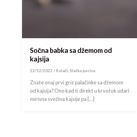
Sočna babka sa džemom od
kajsija
22/12/2022
/
Kolači
,
Slatka peciva
Znate onaj prvi griz palačinke sa džemom
od kajsija? Ono kad ti direkt u krvotok udari
mirisna svežina kajsije pa […]