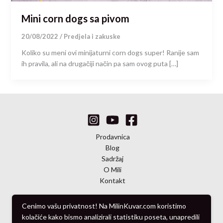
Mini corn dogs sa pivom
20/08/2022
/
Predjela i zakuske
Koliko su meni ovi minijaturni corn dogs super! Ranije sam
ih pravila, ali na drugačiji način pa sam ovog puta […]
Prodavnica
Blog
Sadržaj
O Mili
Kontakt
Cenimo vašu privatnost! Na MilinKuvar.com koristimo
kolačiće kako bismo analizirali statistiku poseta, unapredili