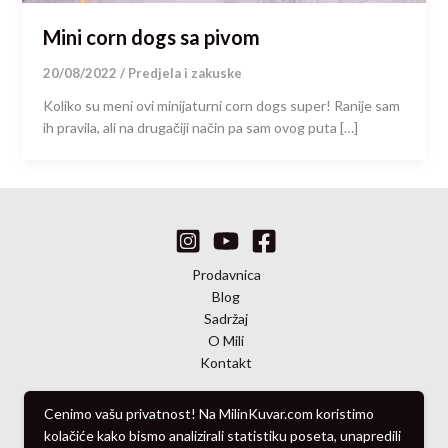
Mini corn dogs sa pivom
20/08/2022
/
Predjela i zakuske
Koliko su meni ovi minijaturni corn dogs super! Ranije sam
ih pravila, ali na drugačiji način pa sam ovog puta […]
Prodavnica
Blog
Sadržaj
O Mili
Kontakt
Cenimo vašu privatnost! Na MilinKuvar.com koristimo
kolačiće kako bismo analizirali statistiku poseta, unapredili