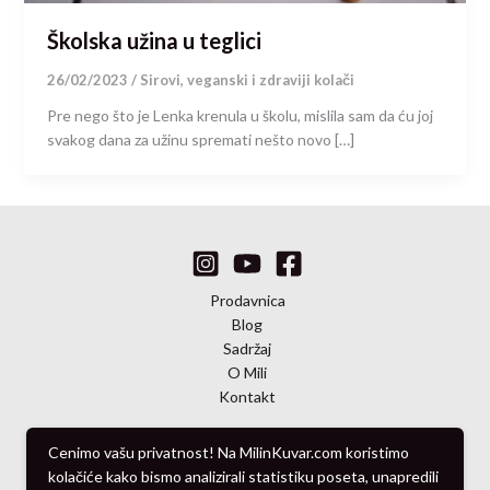
Školska užina u teglici
26/02/2023
/
Sirovi, veganski i zdraviji kolači
Pre nego što je Lenka krenula u školu, mislila sam da ću joj
svakog dana za užinu spremati nešto novo […]
Prodavnica
Blog
Sadržaj
O Mili
Kontakt
Cenimo vašu privatnost! Na MilinKuvar.com koristimo
kolačiće kako bismo analizirali statistiku poseta, unapredili