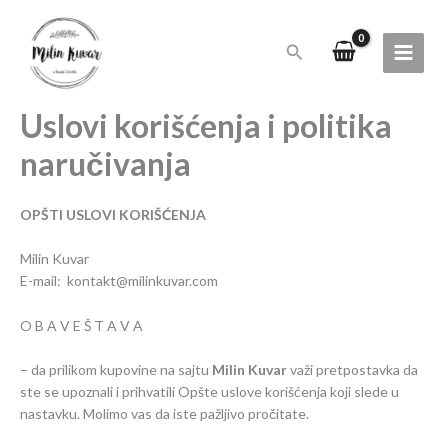
Pređi
na
Pretraga
sadržaj
Uslovi korišćenja i politika
naručivanja
OPŠTI USLOVI KORIŠĆENJA
Milin Kuvar
E-mail: kontakt@milinkuvar.com
O B A V E Š T A V A
– da prilikom kupovine na sajtu
Milin Kuvar
važi pretpostavka da
ste se upoznali i prihvatili Opšte uslove korišćenja koji slede u
nastavku. Molimo vas da iste pažljivo pročitate.