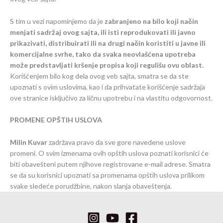
S tim u vezi napominjemo da je
zabranjeno na bilo koji način
menjati sadržaj ovog sajta, ili isti reprodukovati ili javno
prikazivati, distribuirati ili na drugi način koristiti u javne ili
komercijalne svrhe, tako da svaka neovlašćena upotreba
može predstavljati kršenje propisa koji regulišu ovu oblast.
Korišćenjem bilo kog dela ovog veb sajta, smatra se da ste
upoznati s ovim uslovima, kao i da prihvatate korišćenje sadržaja
ove stranice isključivo za ličnu upotrebu i na vlastitu odgovornost.
PROMENE OPŠTIH USLOVA
Milin Kuvar
zadržava pravo da sve gore navedene uslove
promeni. O svim izmenama ovih opštih uslova poznati korisnici će
biti obavešteni putem njihove registrovane e-mail adrese. Smatra
se da su korisnici upoznati sa promenama opštih uslova prilikom
svake sledeće porudžbine, nakon slanja obaveštenja.