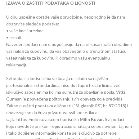
IZJAVA O ZAŠTITI PODATAKA O LIČNOSTI
U cilju uspešne obrade vaše porudžbine, neophodno je da nam
dostavite sledeće podatke:
• vaše ime i prezime,
•
e-mail.
Navedeni podaci nam omogućavaju da na efikasan način obradimo
vaš nalog za kupovinu, da vas obavestimo o trenutnom statusu
vašeg naloga za kupovinu ili obradimo vašu eventualnu
reklamaciju.
Svi podaci o korisnicima se čuvaju u skladu sa najvišim
profesionalnim standardima, nisu dostupni trećim licima već
isključivo zaposlenima kojima su nužni za obavljanje posla. Vitki
Gurman je posvećena poštovanju svih obaveza koje predviđa
Zakon o zaštiti podataka o ličnosti (“Sl. glasnik RS”, br. 87/2018) i
obavezuje se da čuva privatnost svih posetilaca
sajta
https://milinkuvar.com
i korisnika
Milin Kuvar
.
Svi podaci
kоје navedete prilikom registracije smatraju se poslovnom tajnom
i tako dobijene informacije koriste se isključivo za potrebe