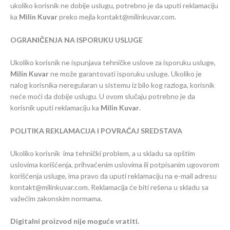
ukoliko korisnik ne dobije uslugu, potrebno je da uputi reklamaciju
ka
Milin Kuvar
preko mejla kontakt@milinkuvar.com.
OGRANIČENJA NA ISPORUKU USLUGE
Ukoliko korisnik ne ispunjava tehničke uslove za isporuku usluge,
Milin Kuvar
ne može garantovati isporuku usluge. Ukoliko je
nalog korisnika neregularan u sistemu iz bilo kog razloga, korisnik
neće moći da dobije uslugu. U ovom slučaju potrebno je da
korisnik uputi reklamaciju ka
Milin Kuvar
.
POLITIKA REKLAMACIJA I POVRAĆAJ SREDSTAVA
Ukoliko korisnik ima tehnički problem, a u skladu sa opštim
uslovima korišćenja, prihvaćenim uslovima ili potpisanim ugovorom
korišćenja usluge, ima pravo da uputi reklamaciju na e-mail adresu
kontakt@milinkuvar.com.
Reklamacija će biti rešena u skladu sa
važećim zakonskim normama.
Digitalni proizvod nije moguće vratiti.