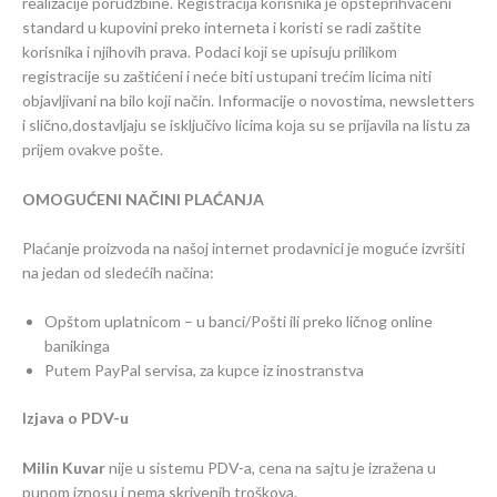
realizacije porudžbine.
Registracija korisnika je opšteprihvaćeni
standard u kupovini preko interneta i koristi se radi zaštite
korisnika i njihovih prava. Podaci kојi se upisuju prilikom
registracije su zaštićeni i neće biti ustupani trećim licima niti
objavljivani na bilo koji način. Informacije o novostima, newsletters
i slično,dostavljaju se isključivo licima kоја su se prijavila na listu za
prijem ovakve pošte.
OMOGUĆENI NAČINI PLAĆANJA
Plaćanje proizvoda na našoj internet prodavnici je moguće izvršiti
na jedan od sledećih načina:
Opštom uplatnicom – u banci/Pošti ili preko ličnog online
banikinga
Putem PayPal servisa, za kupce iz inostranstva
Izjava o PDV-u
Milin Kuvar
nije u sistemu PDV-a, cena na sajtu je izražena u
punom iznosu i nema skrivenih troškova.