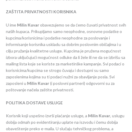
ZAŠTITA PRIVATNOSTI KORISNIKA
U ime
Milin Kuvar
obavezujemo se da ćemo čuvati privatnost svih
naših kupaca. Prikupljamo samo neophodne, osnovne podatke o
kupcima/korisnicima i podatke neophodne za poslovanje i
informisanje korisnika uskladu sa dobrim poslovnim običajima i u
cilju pružanja kvalitetne usluge. Kupcima je pružena mogućnost
izbora uključujući mogućnost odluke da li žele ili ne da se izbrišu sa
mailing lista koje se koriste za marketinške kampanje. Svi podaci o
korisnicima/kupcima se strogo čuvaju i dostupni su samo
zaposlenima kojima su ti podaci nužni za obavljanje posla. Svi
zaposleni u
Milin Kuvar
(i poslovni partneri) odgovorni su za
poštovanje načela zaštite privatnosti.
POLITIKA DOSTAVE USLUGE
Korisnik koji uspešno izvrši plaćanje usluge, a
Milin Kuvar
, uslugu
dobija odmah po evidentiranju uplate na iszvodu i čemu dobija
obaveštenje preko e-maila. U slučaju tehničkog problema, a