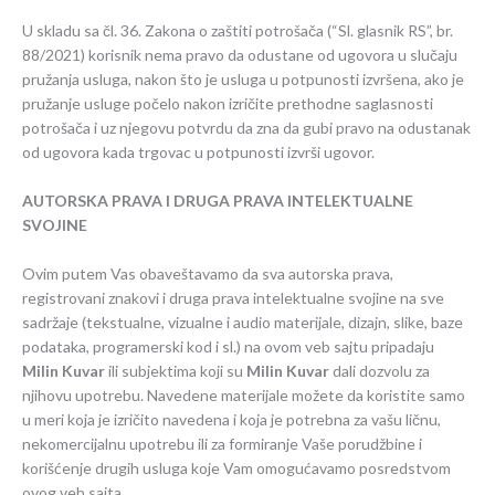
U skladu sa čl. 36. Zakona o zaštiti potrošača (“Sl. glasnik RS”, br.
88/2021) korisnik nema pravo da odustane od ugovora u slučaju
pružanja usluga, nakon što je usluga u potpunosti izvršena, ako je
pružanje usluge počelo nakon izričite prethodne saglasnosti
potrošača i uz njegovu potvrdu da zna da gubi pravo na odustanak
od ugovora kada trgovac u potpunosti izvrši ugovor.
AUTORSKA PRAVA I DRUGA PRAVA INTELEKTUALNE
SVOJINE
Ovim putem Vas obaveštavamo da sva autorska prava,
registrovani znakovi i druga prava intelektualne svojine na sve
sadržaje (tekstualne, vizualne i audio materijale, dizajn, slike, baze
podataka, programerski kod i sl.) na ovom veb sajtu pripadaju
Milin Kuvar
ili subjektima koji su
Milin Kuvar
dali dozvolu za
njihovu upotrebu. Navedene materijale možete da koristite samo
u meri koja je izričito navedena i koja je potrebna za vašu ličnu,
nekomercijalnu upotrebu ili za formiranje Vaše porudžbine i
korišćenje drugih usluga koje Vam omogućavamo posredstvom
ovog veb sajta.