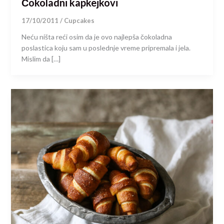
Čokoladni kapkejkovi
17/10/2011
/
Cupcakes
Neću ništa reći osim da je ovo najlepša čokoladna
poslastica koju sam u poslednje vreme pripremala i jela.
Mislim da […]