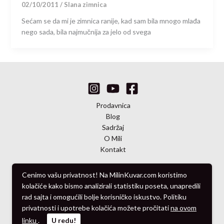
02/10/2011
/
Slana zimnica
Sećam se da mi je zimnica ranije, kad sam bila mnogo mlađa
nego sada, bila najmučnija za jelo od svega
Prodavnica
Blog
Sadržaj
O Mili
Kontakt
Cenimo vašu privatnost! Na MilinKuvar.com koristimo
kolačiće kako bismo analizirali statistiku poseta, unapredili
rad sajta i omogućili bolje korisničko iskustvo. Politiku
© 2010 - 2026 Milin Kuvar
privatnosti i upotrebe kolačića možete pročitati
na ovom
linku
.
U redu!