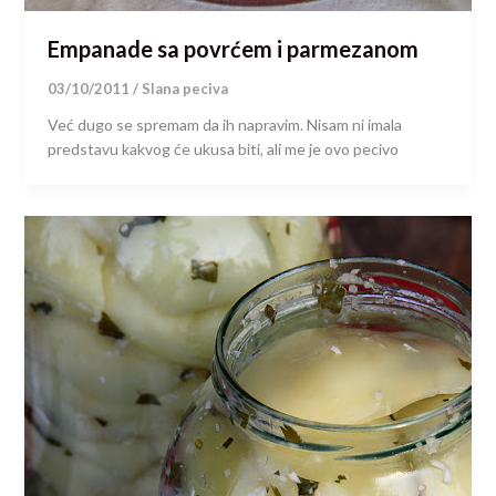
Empanade sa povrćem i parmezanom
03/10/2011
/
Slana peciva
Već dugo se spremam da ih napravim. Nisam ni imala
predstavu kakvog će ukusa biti, ali me je ovo pecivo