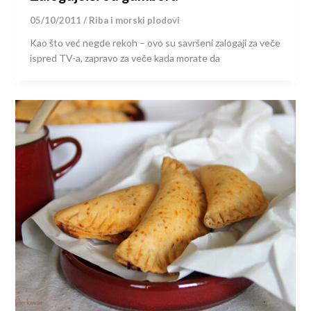
05/10/2011
/
Riba i morski plodovi
Kao što već negde rekoh – ovo su savršeni zalogaji za veče
ispred TV-a, zapravo za veče kada morate da