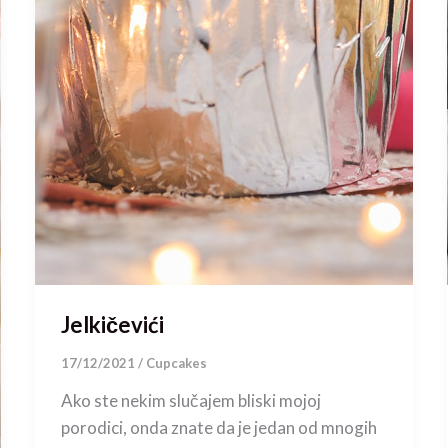
Jelkičevići
17/12/2021
/
Cupcakes
Ako ste nekim slučajem bliski mojoj
porodici, onda znate da je jedan od mnogih