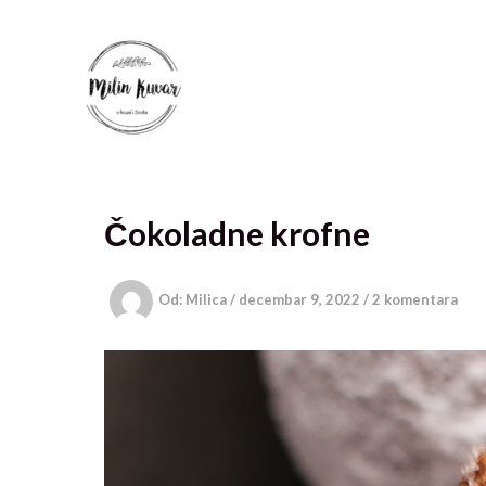
Pređi
na
sadržaj
Čokoladne krofne
Od:
Milica
/
decembar 9, 2022
/
2 komentara