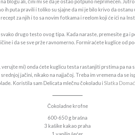
 blogu ali, čini mi se da je ostao potpuno neprimećen. Jutros
mo ih puta pravili i toliko su sjajne da mi je bilo krivo da ost
recept za njih i to sa novim fotkama i reelom koji će ići na In
 svako drugo testo ovog tipa. Kada naraste, premesite ga i po
eličine i da se sve prže ravnomerno. Formiraćete kuglice od p
verujte mi) onda ćete kuglicu testa rastanjiti prstima pa na sre
 srednjoj jačini, nikako na najjačoj. Treba im vremena da se ispr
olade. Koristila sam Delicata mlečnu čokoladu i
Slatka Domać
Čokoladne krofne
600-650 g brašna
3 kašike kakao praha
1 vanilin šećer