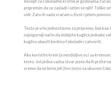
Recept za čokoladne krofne je godinama čučao na
pripremim da se zasladi i setim se njih! Toliko s
vidi. Zato ih sada vraćam u život i pišem ponovo 
Testo je vrlo jednostavno za pripremu, baš kao i
najsigurniji način da dobijete kuglice jednake v
kuglicu ubaciti kockicu čokolade i zatvoriti.
Ako koristite krem (a neodoljive su i sa kremom, 
testo. Još jedna važna stvar jeste da ih pržite na
vreme da ne biste jeli živo testo sa ukusom čok