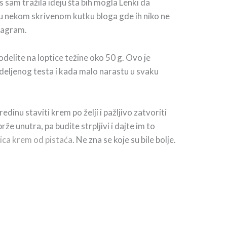
 sam tražila ideju šta bih mogla Lenki da
anu u nekom skrivenom kutku bloga gde ih niko ne
stagram.
delite na loptice težine oko 50 g. Ovo je
odeljenog testa i kada malo narastu u svaku
dinu staviti krem po želji i pažljivo zatvoriti
že unutra, pa budite strpljivi i dajte im to
ica krem od pistaća
. Ne zna se koje su bile bolje.