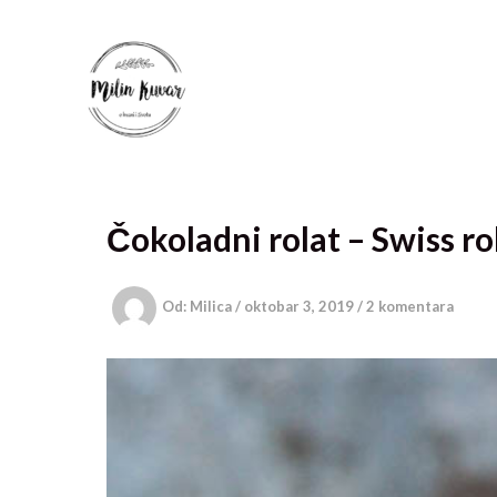
Pređi
na
sadržaj
Čokoladni rolat – Swiss rol
Od:
Milica
/
oktobar 3, 2019
/
2 komentara