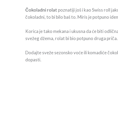
Čokoladni rolat
poznatiji još i kao Swiss roll 
čokoladni, to bi bilo baš to. Miris je potpuno i
Korica je tako mekana i ukusna da će biti odlična 
svežeg džema, rolat bi bio potpuno druga priča
Dodajte sveže sezonsko voće ili komadiće čokol
dopasti.