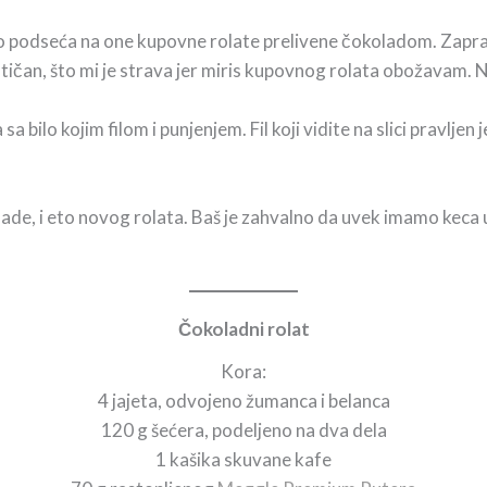
jako podseća na one kupovne rolate prelivene čokoladom. Zapr
dentičan, što mi je strava jer miris kupovnog rolata obožavam. 
sa bilo kojim filom i punjenjem. Fil koji vidite na slici pravlje
.
ade, i eto novog rolata. Baš je zahvalno da uvek imamo keca 
Čokoladni rolat
Kora:
4 jajeta, odvojeno žumanca i belanca
120 g šećera, podeljeno na dva dela
1 kašika skuvane kafe