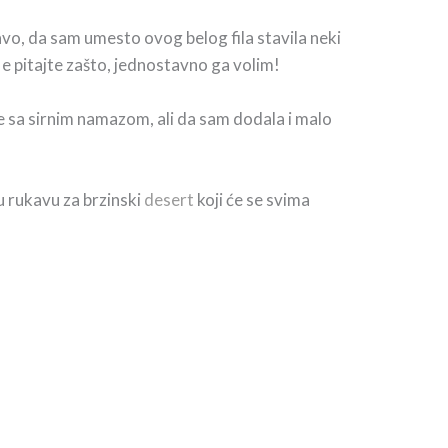
avo, da sam umesto ovog belog fila stavila neki
Ne pitajte zašto, jednostavno ga volim!
n je sa sirnim namazom, ali da sam dodala i malo
u rukavu za brzinski
desert
koji će se svima