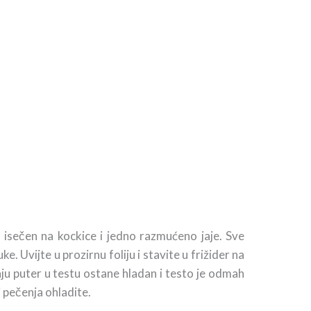
r isečen na kockice i jedno razmućeno jaje. Sve
Uvijte u prozirnu foliju i stavite u frižider na
u puter u testu ostane hladan i testo je odmah
i pečenja ohladite.