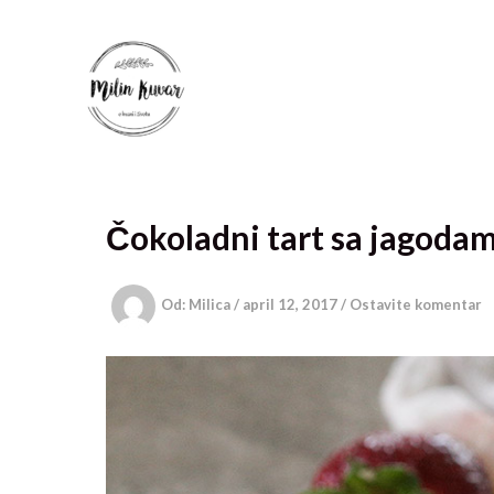
Pređi
na
sadržaj
Čokoladni tart sa jagoda
Od:
Milica
/
april 12, 2017
/
Ostavite komentar