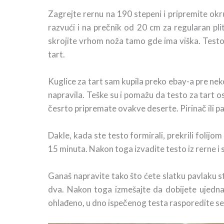
Zagrejte rernu na 190 stepeni i pripremite okru
razvući i na prečnik od 20 cm za regularan plit
skrojite vrhom noža tamo gde ima viška. Testo p
tart.
Kuglice za tart sam kupila preko ebay-a pre nekol
napravila. Teške su i pomažu da testo za tart 
česrto pripremate ovakve deserte. Pirinač ili pa
Dakle, kada ste testo formirali, prekrili folijom
15 minuta. Nakon toga izvadite testo iz rerne i s
Ganaš napravite tako što ćete slatku pavlaku sta
dva. Nakon toga izmešajte da dobijete ujedna
ohlađeno, u dno ispečenog testa rasporedite se