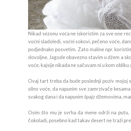
Nikad sezonu voća ne iskoristim za sve one rec
voćni sladoledi, voćni sokovi, pečeno voće, d
podjednako posvetim. Zato maline npr. koristim
dovoljne.
Jagode obavezno stavim u džem a skor
voće, kajsije nikada ne sačuvam ni u kom oblik
Ovaj tart treba da bude poslednji poziv mojoj 
silno voće, da napunim sve zamrzivače kesama 
svakog dana i da napunim špajz džemovima, ma
Osim što mu je svrha da mene održi na putu, 
čokoladi, posebno kad takav desert ne traži pr