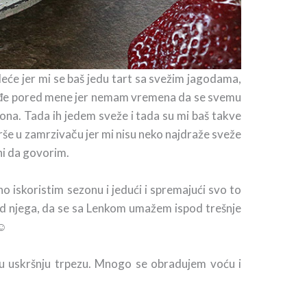
eće jer mi se baš jedu tart sa svežim jagodama,
×
prođe pored mene jer nemam vremena da se svemu
ona. Tada ih jedem sveže i tada su mi baš takve
e u zamrzivaču jer mi nisu neko najdraže sveže
ni da govorim.
 iskoristim sezonu i jedući i spremajući svo to
od njega, da se sa Lenkom umažem ispod trešnje
 ☺
šu uskršnju trpezu. Mnogo se obradujem voću i