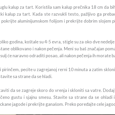
glu kalup za tart. Koristila sam kalup prečnika 18 cm da bih
ki kalup za tart. Kada ste razvukli testo, pažljivo ga prebaci
okrijte aluminijumskom folijom i prekrijte dobrim slojem pi
iko godina, koštale su 4-5 evra, stigle su za oko dve nedelje 
ostane oblikovano i nakon pečenja. Meni su baš značajan poma
sulj će naravno odraditi posao, ali nakon pečenja ih morate ba
 i pirinčem, pecite u zagrejanoj rerni 10 minuta a zatim sklon
tavite sa strane da se hladi.
viti da se zagreje skoro do vrenja i skloniti sa vatre. Dodaj
čeno gustu i sjajnu smesu. Stavite sa strane da se ohladi
ckane jagode i prekrijte ganašom. Preko poređajte cele jagod