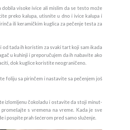
 dobila visoke ivice ali mislim da se testo može
te preko kalupa, utisnite u dno i ivice kalupa i
rinča ili keramičkim kuglica za pečenje testa za
i od tada ih koristim za svaki tart koji sam ikada
gač u kuhinji i preporučujem da ih nabavite ako
citi, dok kuglice koristite neograničeno.
ite foliju sa pirinčem i nastavite sa pečenjem još
te izlomljenu čokoladu i ostavite da stoji minut-
 i promešajte s vremena na vreme. Kada je sve
e i pospite prah šećerom pred samo služenje.