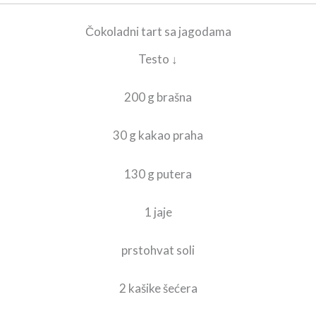
Čokoladni tart sa jagodama
Testo ↓
200 g brašna
30 g kakao praha
130 g putera
1 jaje
prstohvat soli
2 kašike šećera