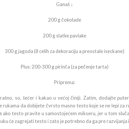
Ganaš ↓
200 g čokolade
200 g slatke pavlake
300 g jagoda (8 celih za dekoraciju a preostale iseckane)
Plus: 200-300 g pirinča (za pečenje tarta)
Priprema:
šno, so, šećer i kakao u većoj činiji. Zatim, dodajte pute
ukama da dobijete čvrsto masno testo koje se ne lepi za ruke. 
 ako testo pravite u samostojećem mikseru, jer u tom slučaj
ku će zagrejati testo i zato je potrebno da ga pre razvijanja 