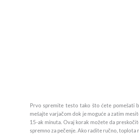
Prvo spremite testo tako što ćete pomešati bra
mešajte varjačom dok je moguće a zatim mesite r
15-ak minuta. Ovaj korak možete da preskočite
spremno za pečenje. Ako radite ručno, toplota ru