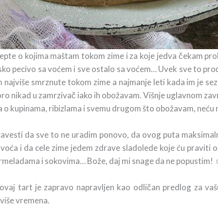
epte o kojima maštam tokom zime i za koje jedva čekam prol
ansko pecivo sa voćem i sve ostalo sa voćem… Uvek sve to 
 najviše smrznute tokom zime a najmanje leti kada im je sez
o nikad u zamrzivač iako ih obožavam. Višnje uglavnom završ
u a o kupinama, ribizlama i svemu drugom što obožavam, neću 
savesti da sve to ne uradim ponovo, da ovog puta maksimalno
voća i da cele zime jedem zdrave sladolede koje ću praviti 
rmeladama i sokovima… Bože, daj mi snage da ne popustim!
ovaj tart je zapravo napravljen kao odličan predlog za va
eviše vremena.