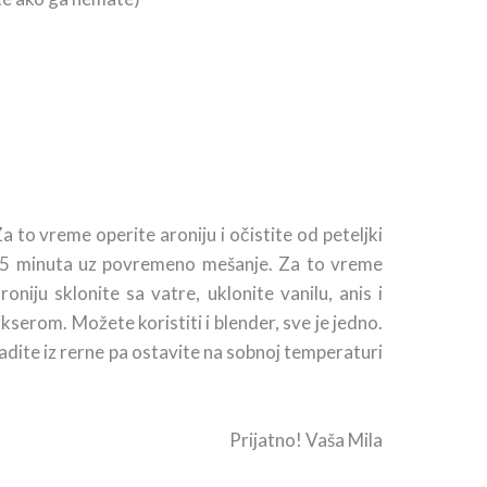
a to vreme operite aroniju i očistite od peteljki
e 45 minuta uz povremeno mešanje. Za to vreme
iju sklonite sa vatre, uklonite vanilu, anis i
serom. Možete koristiti i blender, sve je jedno.
vadite iz rerne pa ostavite na sobnoj temperaturi
Prijatno! Vaša Mila