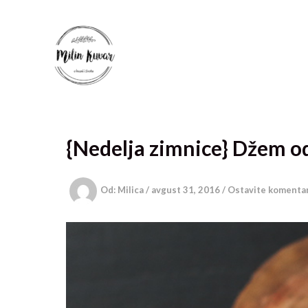
Pređi
na
sadržaj
{Nedelja zimnice} Džem o
Od:
Milica
/
avgust 31, 2016
/
Ostavite komenta