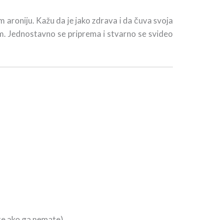
roniju. Kažu da je jako zdrava i da čuva svoja
em. Jednostavno se priprema i stvarno se svideo
×
ite ako ga nemate)