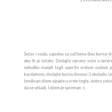
Šećer i vodu, zajedno sa začinima (bez korice li
ako ih je ostalo. Dodajte oprano voće u šeće
nekoliko manjih tegli operite vrelom vodom pa
kardamom, dodajte koricu limuna i čokoladu. izm
Izmiksan džem sipajte u vrele tegle, dobro zatvo
da se ohladi. I džem je spreman ☺