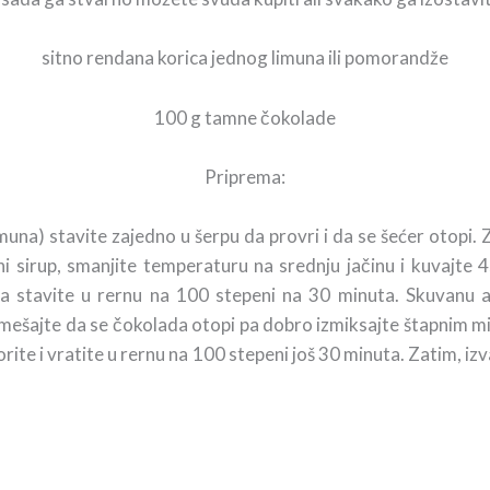
sitno rendana korica jednog limuna ili pomorandže
100 g tamne čokolade
Priprema:
muna) stavite zajedno u šerpu da provri i da se šećer otopi. Z
rni sirup, smanjite temperaturu na srednju jačinu i kuvajt
 stavite u rernu na 100 stepeni na 30 minuta. Skuvanu aron
ešajte da se čokolada otopi pa dobro izmiksajte štapnim mik
rite i vratite u rernu na 100 stepeni još 30 minuta. Zatim, iz