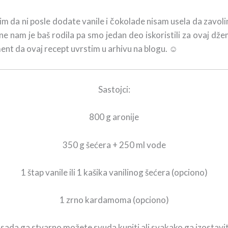
 ni posle dodate vanile i čokolade nisam usela da zavolim a
e nam je baš rodila pa smo jedan deo iskoristili za ovaj dž
ment da ovaj recept uvrstim u arhivu na blogu. ☺
Sastojci:
800 g aronije
350 g šećera + 250 ml vode
1 štap vanile ili 1 kašika vanilinog šećera (opciono)
1 zrno kardamoma (opciono)
( sada ga stvarno možete svuda kupiti ali svakako ga izostav