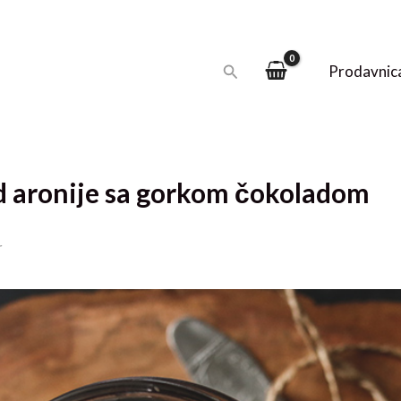
Pretraga
Prodavnic
d aronije sa gorkom čokoladom
r