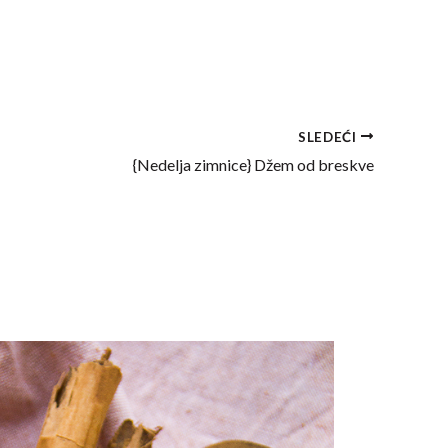
SLEDEĆI
{Nedelja zimnice} Džem od breskve