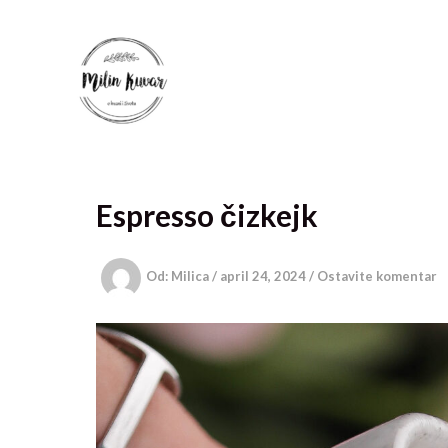
Pređi
na
sadržaj
Espresso čizkejk
Od:
Milica
/
april 24, 2024
/
Ostavite komentar