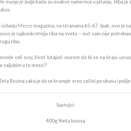
ole
manje je bolje
kada su ovakve namirnice u pitanju. Riba je 
 ukus.
 izdanju
Mezze
magazina, na stranama 65-67. Ipak, ovo je sa
os je najkonkretnija riba na svetu – nož vam nije potreba
rugu ribu.
rovede celi svoj život lutajući
morem
da bi se na kraju
uzvo
 ne zaljubim u to meso?!
eta Rozina caka je da se krompir vreo začini po ukusu i polije
Sastojci:
400g fileta lososa