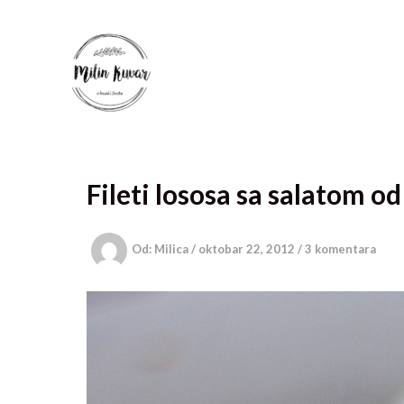
Pređi
na
sadržaj
Fileti lososa sa salatom od
Od:
Milica
/
oktobar 22, 2012
/
3 komentara