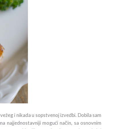
svežeg i nikada u sopstvenoj izvedbi. Dobila sam
h na najjednostavniji mogući način, sa osnovnim