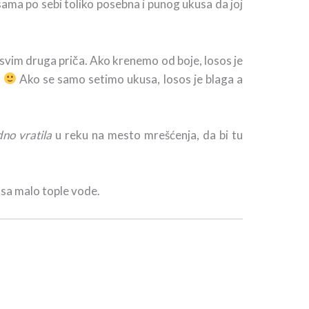
sama po sebi toliko posebna i punog ukusa da joj
svim druga priča. Ako krenemo od boje, losos je
n
Ako se samo setimo ukusa, losos je blaga a
dno
vratila
u reku na mesto mrešćenja, da bi tu
 sa malo tople vode.