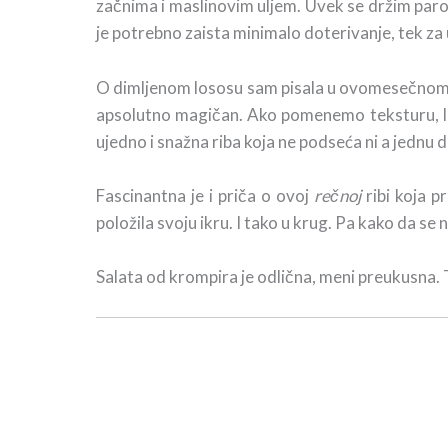
začnima i maslinovim uljem. Uvek se držim par
je potrebno zaista minimalo doterivanje, tek za
O dimljenom lososu sam pisala u ovomesečnom
apsolutno magičan. Ako pomenemo teksturu, los
ujedno i snažna riba koja ne podseća ni a jednu d
Fascinantna je i priča o ovoj
rečnoj
ribi koja p
položila svoju ikru. I tako u krug. Pa kako da se
Salata od krompira je odlična, meni preukusna. T