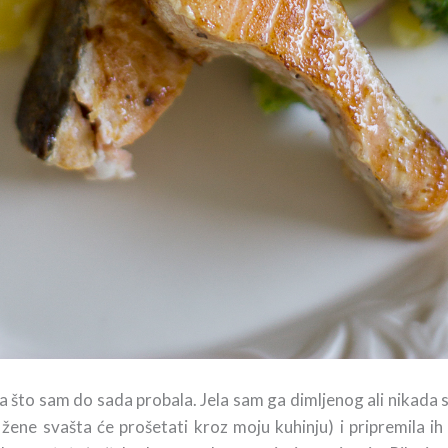
a što sam do sada probala. Jela sam ga dimljenog ali nikada 
e žene svašta će prošetati kroz
moju kuhinju) i pripremila i