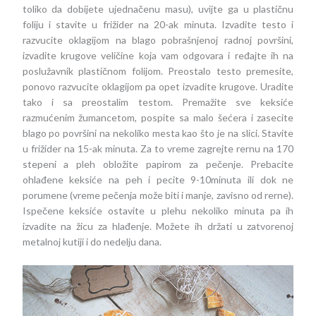
toliko da dobijete ujednačenu masu), uvijte ga u plastičnu
foliju i stavite u frižider na 20-ak minuta. Izvadite testo i
razvucite oklagijom na blago pobrašnjenoj radnoj površini,
izvadite krugove veličine koja vam odgovara i ređajte ih na
poslužavnik plastičnom folijom. Preostalo testo premesite,
ponovo razvucite oklagijom pa opet izvadite krugove. Uradite
tako i sa preostalim testom. Premažite sve keksiće
razmućenim žumancetom, pospite sa malo šećera i zasecite
blago po površini na nekoliko mesta kao što je na slici. Stavite
u frižider na 15-ak minuta. Za to vreme zagrejte rernu na 170
stepeni a pleh obložite papirom za pečenje. Prebacite
ohlađene keksiće na peh i pecite 9-10minuta ili dok ne
porumene (vreme pečenja može biti i manje, zavisno od rerne).
Ispečene keksiće ostavite u plehu nekoliko minuta pa ih
izvadite na žicu za hlađenje. Možete ih držati u zatvorenoj
metalnoj kutiji i do nedelju dana.