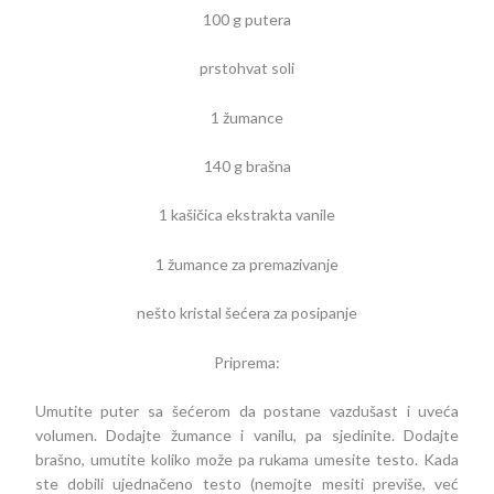
100 g putera
prstohvat soli
1 žumance
140 g brašna
1 kašičica ekstrakta vanile
1 žumance za premazivanje
nešto kristal šećera za posipanje
Priprema:
Umutite puter sa šećerom da postane vazdušast i uveća
volumen. Dodajte žumance i vanilu, pa sjedinite. Dodajte
brašno, umutite koliko može pa rukama umesite testo. Kada
ste dobili ujednačeno testo (nemojte mesiti previše, već