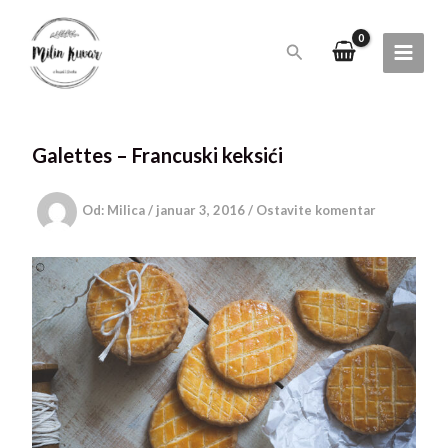
Pređi
na
Pretraga
sadržaj
Galettes – Francuski keksići
Od:
Milica
/
januar 3, 2016
/
Ostavite komentar