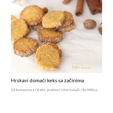
Hrskavi domaći keks sa začinima
13 komentara
/
Keks, praline i sitni kolači
/ By
Milica