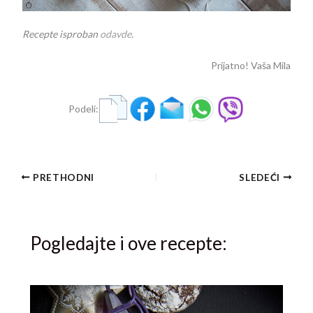
Recepte isproban
odavde
.
Prijatno! Vaša Mila
Podeli:
PRETHODNI
SLEDEĆI
Pogledajte i ove recepte: