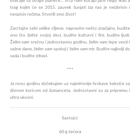
osećaje sa druge planete… srca nam kucaju jače nego ikad a
trag kojim će se 2015. zauvek šunjati iza nas je neizbrisiv i
neopisiv rečima. Stvorili smo život!
Zacrtajte sebi velike ciljeve, napravite nešto značajno, budite
ono što želite svojoj deci, budite kulturni i fini, budite ljudi.
Želim vam srećnu i jednostavnu godinu, želim vam lepe vesti i
važne dane, želim vam spokoj i želim vam mir. Budite najbolji do
sada i budite zdravi.
***
Ja novu godinu dočekujem uz najmirisnije hrskave keksiće sa
divnom koricom od žumanceta. Jednostavni su za pripremu i
ultra ukusni.
Sastojci:
60 g šećera