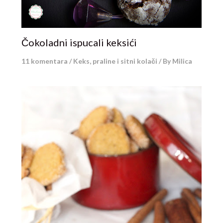
Čokoladni ispucali keksići
11 komentara
/
Keks, praline i sitni kolači
/ By
Milica