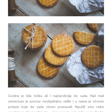
Godina je bila teška ali i najčarobnija do sada. Naš mali
univerzum je postao neobjašnjivo veliki i u nama je otvorio
prolaze koje do sada nismo poznavali. Naučili smo neke