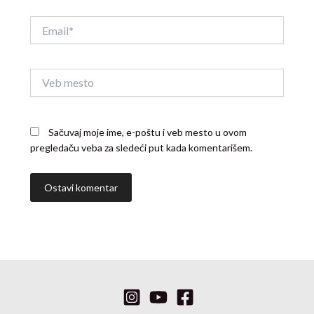
Email*
Veb
mesto
Sačuvaj moje ime, e-poštu i veb mesto u ovom
pregledaču veba za sledeći put kada komentarišem.