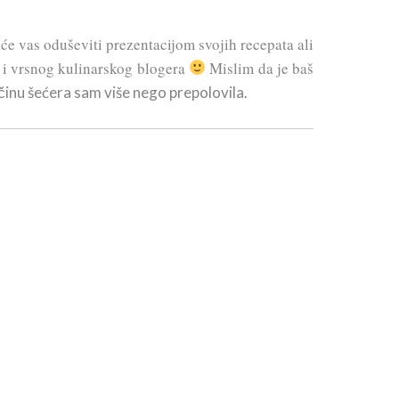
 vas oduševiti prezentacijom svojih recepata ali
e i vrsnog kulinarskog blogera
Mislim da je baš
ičinu šećera sam više nego prepolovila.