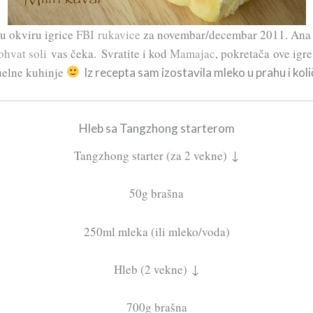
u okviru igrice
FBI rukavice
za novembar/decembar 2011. Ana će
ohvat soli
vas čeka.
Svratite i kod
Mamajac
, pokretača ove igr
tuelne kuhinje
Iz recepta sam izostavila mleko u prahu i kol
Hleb sa Tangzhong starterom
Tangzhong starter (za 2 vekne) ↓
50g brašna
250ml mleka (ili mleko/voda)
Hleb (2 vekne) ↓
700g brašna