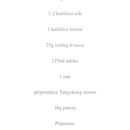
1-2 kašičica soli
1 kašičica šećera
25g svežeg kvasca
125ml mleka
1 jaje
pripremljen Tangzhong starter
30g putera
Priprema: