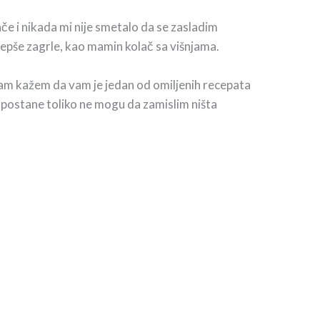
če i nikada mi nije smetalo da se zasladim
 lepše zagrle, kao mamin kolač sa višnjama.
 vam kažem da vam je jedan od omiljenih recepata
postane toliko ne mogu da zamislim ništa