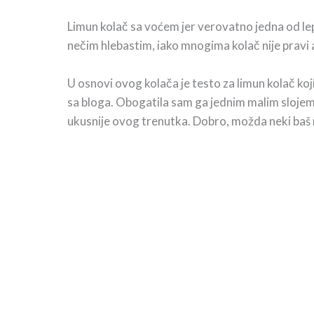
Limun kolač sa voćem jer verovatno jedna od lepš
nečim hlebastim, iako mnogima kolač nije pravi ak
U osnovi ovog kolača je testo za limun kolač ko
sa bloga. Obogatila sam ga jednim malim sloje
ukusnije ovog trenutka. Dobro, možda neki baš