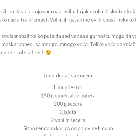
ih poslastica koju sam napravila. Ja jako volim biskvitne kola
o nije ultra kremast. Volim ih i ja, ali me ovi hlebasti nekako
ji ste isprobali toliko puta da sad već sa sigurnošću mogu da
m maskarponea i sa mnogo, mnogo voća. Toliko voća da kolač 
 mnogo kul sladoled.
Limun kolač sa voćem
Limun testo:
150 g omekšalog putera
200 g šećera
3 jajeta
2 vanilin šećera
Sitno rendana korica od polovine limuna