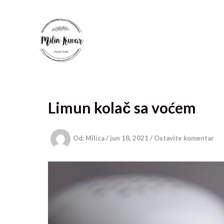
Pređi
na
sadržaj
Limun kolač sa voćem
Od:
Milica
/
jun 18, 2021
/
Ostavite komentar