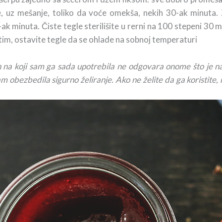
te, uz mešanje, toliko da voće omekša, nekih 30-ak minuta.
-ak minuta. Čiste tegle sterilišite u rerni na 100 stepeni 30 m
atim, ostavite tegle da se ohlade na sobnoj temperaturi
n na koji sam ga sada upotrebila ne odgovara onome što je
 obezbedila sigurno želiranje. Ako ne želite da ga koristite,