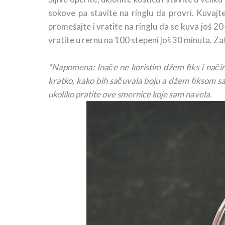
sokove pa stavite na ringlu da provri. Kuvaj
promešajte i vratite na ringlu da se kuva još 20
vratite u rernu na 100 stepeni još 30 minuta. Z
*Napomena: Inače ne koristim džem fiks i nači
kratko, kako bih sačuvala boju a džem fiksom sam
ukoliko pratite ove smernice koje sam navela.