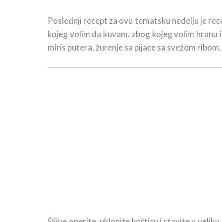
Poslednji recept za ovu tematsku nedelju je rec
kojeg volim da kuvam, zbog kojeg volim hranu i
miris putera, žurenje sa pijace sa svežom ribom,
Šljive operite, uklonite košticu i stavite u vel