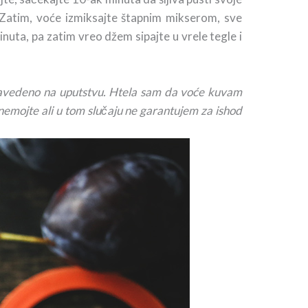
 Zatim, voće izmiksajte štapnim mikserom, sve
inuta, pa zatim vreo džem sipajte u vrele tegle i
 navedeno na uputstvu. Htela sam da voće kuvam
 nemojte ali u tom slučaju ne garantujem za ishod