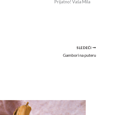
Prijatno! Vaša Mila
SLEDEĆI
Gambori na puteru