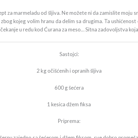
ept za marmeladu od šljiva. Ne možete ni da zamislite moju sre
 zbog kojeg volim hranu da delim sa drugima. Ta ushićenost
 čekanje u redu kod Ćurana za meso… Sitna zadovoljstva koja č
Sastojci:
2 kg očišćenih i opranih šljiva
600 g šećera
1 kesica džem fiksa
Priprema:
iku šerpu zajedno sa šećerom i džem fiksom. sve dobro promeša