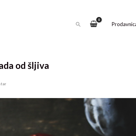
Pretraga
Prodavnic
da od šljiva
tar