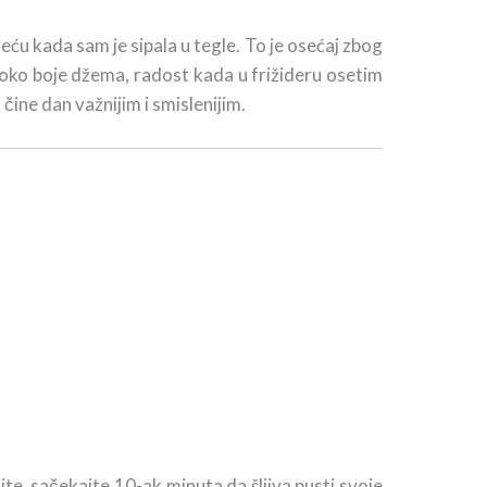
ću kada sam je sipala u tegle. To je osećaj zbog
 oko boje džema, radost kada u frižideru osetim
ine dan važnijim i smislenijim.
×
jte, sačekajte 10-ak minuta da šljiva pusti svoje