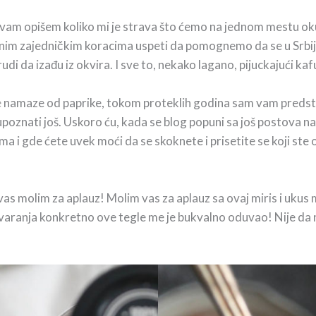
am opišem koliko mi je strava što ćemo na jednom mestu okupit
im zajedničkim koracima uspeti da pomognemo da se u Srbiji
di da izađu iz okvira. I sve to, nekako lagano, pijuckajući ka
e
namaze od paprike, tokom proteklih godina sam vam predstav
upoznati još. Uskoro ću, kada se blog popuni sa još postova na
a i gde ćete uvek moći da se skoknete i prisetite se koji ste on
vas molim za aplauz! Molim vas za aplauz sa ovaj miris i uku
tvaranja konkretno ove tegle me je bukvalno oduvao! Nije da n