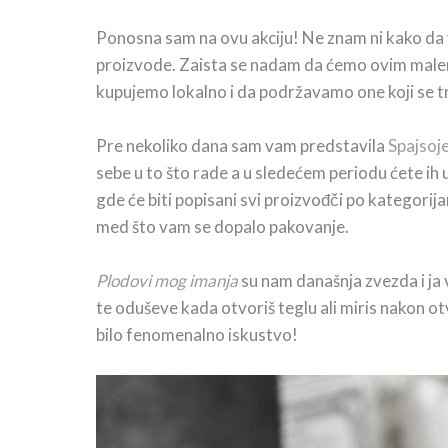
Ponosna sam na ovu akciju! Ne znam ni kako da v
proizvode. Zaista se nadam da ćemo ovim malen
kupujemo lokalno i da podržavamo one koji se tru
Pre nekoliko dana sam vam predstavila
Spajsoj
sebe u to što rade a u sledećem periodu ćete ih 
gde će biti popisani svi proizvođči po kategorijam
med što vam se dopalo pakovanje.
Plodovi mog imanja
su nam današnja zvezda i ja 
te oduševe kada otvoriš teglu ali miris nakon o
bilo fenomenalno iskustvo!