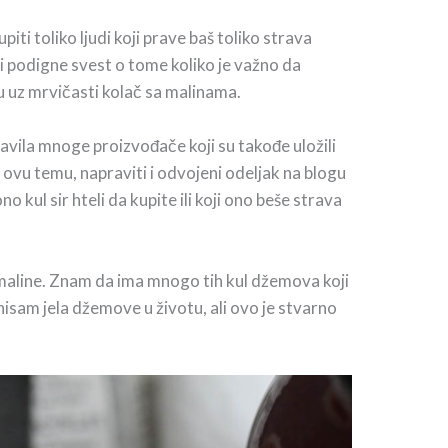
i toliko ljudi koji prave baš toliko strava
 podigne svest o tome koliko je važno da
fu uz mrvičasti kolač sa malinama.
ila mnoge proizvođače koji su takođe uložili
 ovu temu, napraviti i odvojeni odeljak na blogu
o kul sir hteli da kupite ili koji ono beše strava
s maline. Znam da ima mnogo tih kul džemova koji
isam jela džemove u životu, ali ovo je stvarno