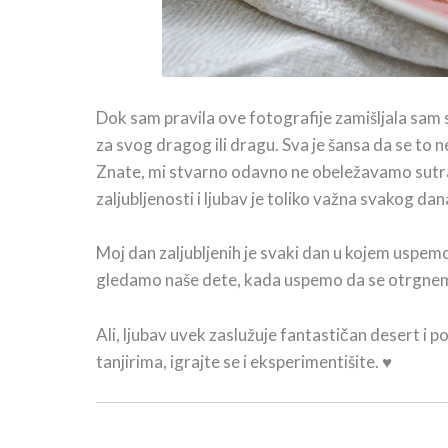
Dok sam pravila ove fotografije zamišljala sam s
za svog dragog ili dragu. Sva je šansa da se to
Znate, mi stvarno odavno ne obeležavamo sutrašnji 
zaljubljenosti i ljubav je toliko važna svakog dan
Moj dan zaljubljenih je svaki dan u kojem uspe
gledamo naše dete, kada uspemo da se otrgnem
Ali, ljubav uvek zaslužuje fantastičan desert i 
tanjirima, igrajte se i eksperimentišite. ♥