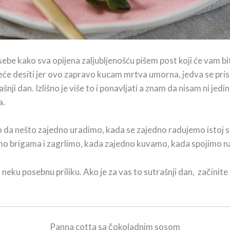
ebe kako sva opijena zaljubljenošću pišem post koji će vam bit
 neće desiti jer ovo zapravo kucam mrtva umorna, jedva se pr
dan. Izlišno je više to i ponavljati a znam da nisam ni jedina 
a.
mo da nešto zajedno uradimo, kada se zajedno radujemo istoj 
o brigama i zagrlimo, kada zajedno kuvamo, kada spojimo na
po neku posebnu priliku. Ako je za vas to sutrašnji dan, začin
Panna cotta sa čokoladnim sosom