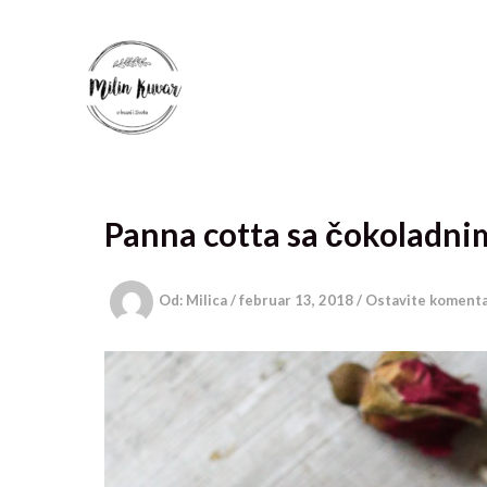
Pređi
na
sadržaj
Panna cotta sa čokoladn
Od:
Milica
/
februar 13, 2018
/
Ostavite koment