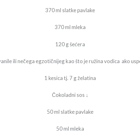
370 ml slatke pavlake
370 ml mleka
120 g šećera
vanile ili nečega egzotičnijeg kao što je ružina vodica ako us
1 kesica tj. 7 g želatina
Čokoladni sos ↓
50 ml slatke pavlake
50 ml mleka