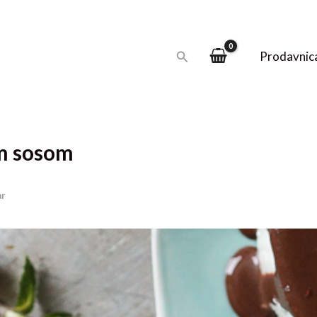
Pretraga
Prodavnic
im sosom
ar