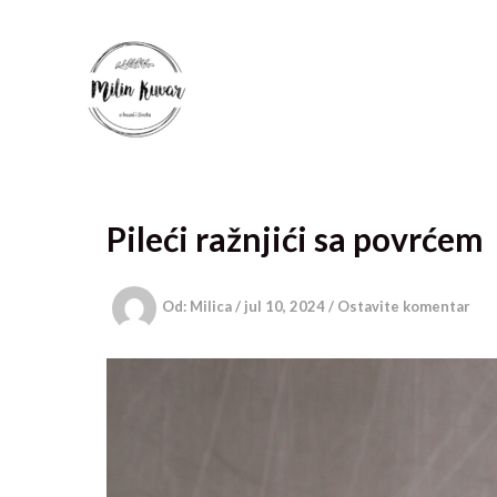
Pređi
na
sadržaj
Pileći ražnjići sa povrćem
Od:
Milica
/
jul 10, 2024
/
Ostavite komentar