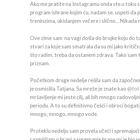
Ako me pratite na Instagramu onda ste u toku 
program ishrane kojim ću, nadam se, uspeti da 
treninzima, ukidanjem večere i slično… Nikada n
Ove zime sam na vagi došla do brojke koju do tad
stvari za koje sam smatrala da su mi jako krit
što radim, treba da ostanem zdrava. Tako sam tu
priznam.
Početkom druge nedelje rešila sam da započne
je osmislila Tatjana. Sa mreže je znate kao
@tota
mršavljenje mi jeste cilj, ali bih mnogo zadovol
periodu. A to su definitivno češći i obroci bogat
mnogo, mnogo, mnogo vode.
Proteklu nedelju sam provela učeći i spremajuć
razmišljam o hrani a spremanje hrane mi je bio 