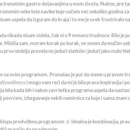
sa trenutnim gastro dešavanjima u mom životu. Naime, pre t
promenim neke loše navike koje vučem već nekoliko godina z
isam uspela da izguram do kraja i to me je uvek frustriralo 
a nikada nisam videla, čak ni u 9 mesecu trudnoće. Bilo je po
ične. Mislila sam, moram korak po korak, ne smem da mučim s
 prvu nedelju provela ne jedući slatkiše i jedući jako malo h
m sa ovim programom. Pronašao je put do mene u pravom tre
llywellness
i mogu vam reći da mi je bila prava inspiracija 
jnija bila kada bih i nakon završetka programa uspela da nast
iji povrćem, izbegavanje nekih namirnica za koje i sama znam da 
i klopu predviđenu programom ☺ Idealna je kombinacija, prav
odličan način da se odmorim.