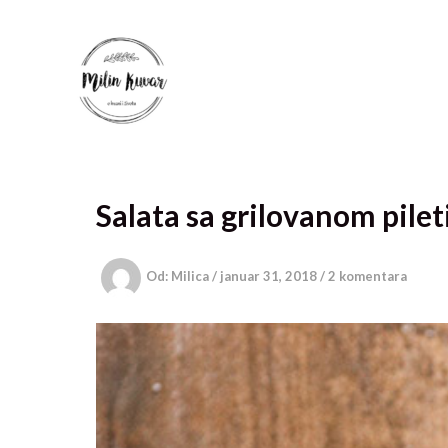
Pređi
na
sadržaj
Salata sa grilovanom pile
Od:
Milica
/
januar 31, 2018
/
2 komentara