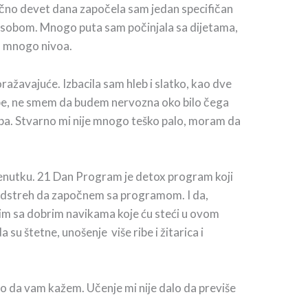
ačno devet dana započela sam jedan specifičan
a sobom. Mnogo puta sam počinjala sa dijetama,
na mnogo nivoa.
ražavajuće. Izbacila sam hleb i slatko, kao dve
ebe, ne smem da budem nervozna oko bilo čega
leba. Stvarno mi nije mnogo teško palo, moram da
nutku. 21 Dan Program je detox program koji
i podstreh da započnem sa programom. I da,
avim sa dobrim navikama koje ću steći u ovom
su štetne, unošenje više ribe i žitarica i
o da vam kažem. Učenje mi nije dalo da previše