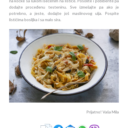
×
na kocke sa lukom isečenim na listiće. Posolite i pobiberite pa
dodajte proceđenu testeninu. Sve izmešajte pa ako je
potrebno, a jeste, dodajte još maslinovog ulja. Pospite
listićima bosiljka i sa malo sira.
Prijatno! Vaša Mila