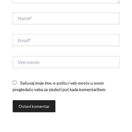
Name*
Email*
Veb
mesto
Sačuvaj moje ime, e-poštu i veb mesto u ovom
pregledaču veba za sledeći put kada komentarišem.