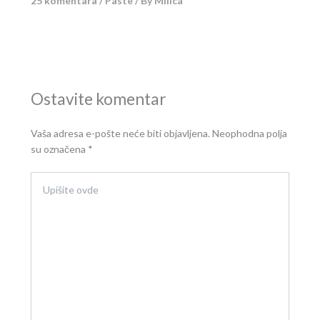
25 komentara
/
Paste
/ By
Milica
Ostavite komentar
Vaša adresa e-pošte neće biti objavljena.
Neophodna polja
su označena
*
Upišite
ovde