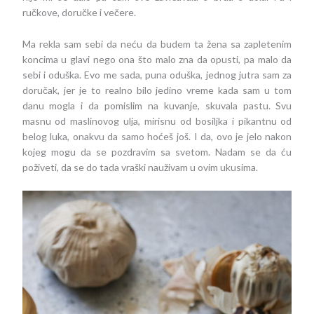
ručkove, doručke i večere.
Ma rekla sam sebi da neću da budem ta žena sa zapletenim
koncima u glavi nego ona što malo zna da opusti, pa malo da
sebi i oduška. Evo me sada, puna oduška, jednog jutra sam za
doručak, jer je to realno bilo jedino vreme kada sam u tom
danu mogla i da pomislim na kuvanje, skuvala pastu. Svu
masnu od maslinovog ulja, mirisnu od bosiljka i pikantnu od
belog luka, onakvu da samo hoćeš još. I da, ovo je jelo nakon
kojeg mogu da se pozdravim sa svetom. Nadam se da ću
poživeti, da se do tada vraški nauživam u ovim ukusima.