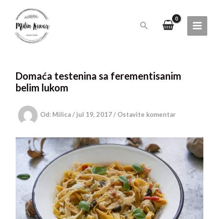
Pređi
na
Pretraga
sadržaj
Domaća testenina sa ferementisanim
belim lukom
Od:
Milica
/
jul 19, 2017
/
Ostavite komentar