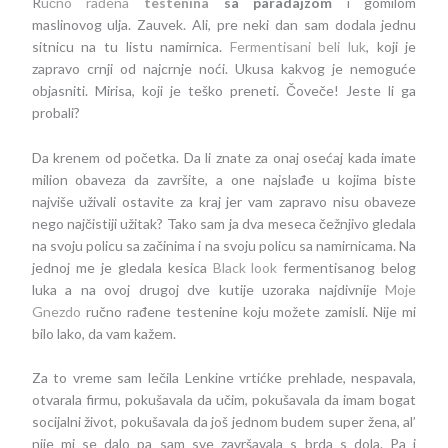
R
učno rađena
testenina
sa paradajzom
i gomilom
maslinovog ulja. Zauvek. Ali, pre neki dan sam dodala jednu
sitnicu na tu listu namirnica.
Fermentisani beli luk
, koji je
zapravo crnji od najcrnje noći. Ukusa kakvog je nemoguće
objasniti. Mirisa, koji je teško preneti. Čoveče! Jeste li ga
probali?
Da krenem od početka. Da li znate za onaj osećaj kada imate
milion obaveza da završite, a one najslađe u kojima biste
najviše uživali ostavite za kraj jer vam zapravo nisu obaveze
nego najčistiji užitak? Tako sam ja dva meseca čežnjivo gledala
na svoju policu sa začinima i na svoju policu sa namirnicama. Na
jednoj me je gledala kesica
Black look
fermentisanog belog
luka a na ovoj drugoj dve kutije uzoraka najdivnije
Moje
Gnezdo
ručno rađene testenine koju možete zamisli. Nije mi
bilo lako, da vam kažem.
Za to vreme sam lečila Lenkine vrtićke prehlade, nespavala,
otvarala firmu, pokušavala da učim, pokušavala da imam bogat
socijalni život, pokušavala da još jednom budem super žena, al’
nije mi se dalo pa sam sve završavala s brda s dola. Pa i