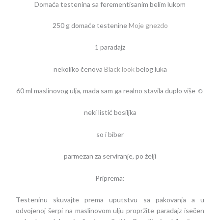
Domaća testenina sa ferementisanim belim lukom
250 g domaće testenine
Moje gnezdo
1 paradajz
nekoliko čenova
Black look
belog luka
60 ml maslinovog ulja, mada sam ga realno stavila duplo više ☺
neki listić bosiljka
so i biber
parmezan za serviranje, po želji
Priprema:
Testeninu skuvajte prema uputstvu sa pakovanja a u
odvojenoj šerpi na maslinovom ulju propržite paradajz isečen