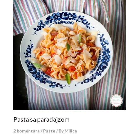
Pasta sa paradajzom
2 komentara
/
Paste
/ By
Milica