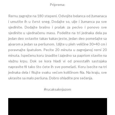
Priprema:
Rernu zagrejte na 180 stepeni. Odvojite belanca od žumanaca
i umutite ih u čvrst sneg. Dodajte so, ulje i žumanca pa sve
sjedinite. Dodajte brašno i prašak za pecivo i ponovo sve
sjedinite u ujednačenu masu. Podelite na tri jednaka dela pa
jedan deo ostavite takav kakav jeste, jedan deo pomešajte sa
ajvarom a jedan sa peršunom. Izlijte u pleh veličine 30×40 cm i
poravnajte špatulom. Pecite 20 minuta u zagrejanoj rerni 20
minuta. Ispečenu koru izvadite i zajedno sa papriom stavite na
vlažnu krpu. Dok se kora hladi vi od preostalih sastojaka
napravite fil tako što ćete ih sve pomešati. Koru isecite na tri
jednaka dela i filujte svaku većom količinom fila. Na kraju, sve
ukrasite sa malo peršuna. Dobro ohladite pre sečenja.
#rucaksaknjazom