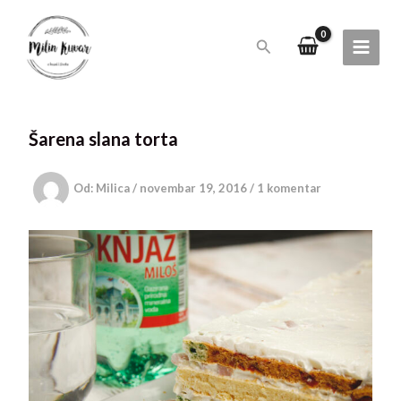
Pređi
na
Pretraga
sadržaj
Šarena slana torta
Od:
Milica
/
novembar 19, 2016
/
1 komentar