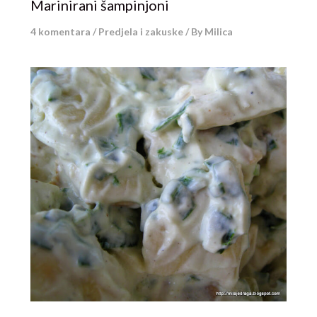
Marinirani šampinjoni
4 komentara
/
Predjela i zakuske
/ By
Milica