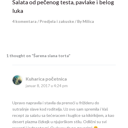
Salata od pečenog testa, pavlake i belog
luka
4 komentara
/
Predjela i zakuske
/ By
Milica
1 thought on “Šarena slana torta”
Kuharica početnica
januar 8, 2017 u 4:24 pm
Upravo napravila i stavila da prenoći u frižideru do
sutrašnje slave kod roditelja. Uz ovo sam spremila i Vaš
recept za salatu sa šećeracem i kuglice sa kikirikijem, a kao
desert plazma čizkejk u njujorškom stilu. Odlični su svi
recepti i jednostavni. O ukusu da ne govorim!