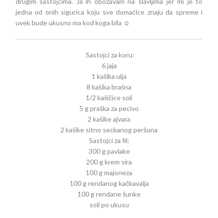
drugim sastojcima. Ja ih obožavam na slavljima jer mi je to
jedna od onih sigurica koju sve domaćice znaju da spreme i
uvek bude ukusno ma kod koga bila ☺
Sastojci za koru:
6 jaja
1 kašika ulja
8 kašika brašna
1/2 kašičice soli
5 g praška za pecivo
2 kašike ajvara
2 kašike sitno seckanog peršuna
Sastojci za fil:
300 g pavlake
200 g krem sira
100 g majoneza
100 g rendanog kačkavalja
100 g rendane šunke
soli po ukusu