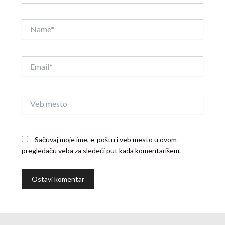
Name*
Email*
Veb
mesto
Sačuvaj moje ime, e-poštu i veb mesto u ovom
pregledaču veba za sledeći put kada komentarišem.