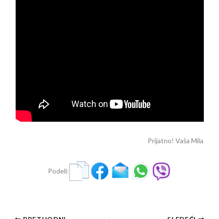
Prijatno! Vaša Mila
Podeli:
×