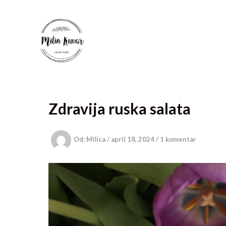
Pređi
na
sadržaj
Zdravija ruska salata
Od:
Milica
/
april 18, 2024
/
1 komentar