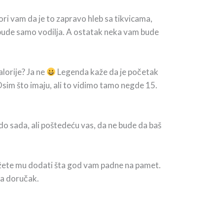
ori vam da je to zapravo hleb sa tikvicama,
bude samo vodilja. A ostatak neka vam bude
alorije? Ja ne
Legenda kaže da je početak
. Osim što imaju, ali to vidimo tamo negde 15.
o sada, ali poštedeću vas, da ne bude da baš
možete mu dodati šta god vam padne na pamet.
za doručak.