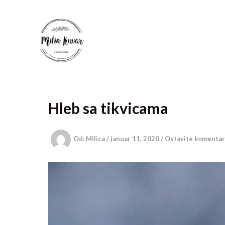
Pređi
na
sadržaj
Hleb sa tikvicama
Od:
Milica
/
januar 11, 2020
/
Ostavite komentar