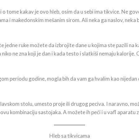
 o tome kakav je ovo hleb, osim da u sebi ima tikvice. Ne gov
ma i makedonskim mešanim sirom. Ali neka ga naslov, neka 
ste jedne ruke možete da izbrojite dane u kojima ste pazili na k
niko ne zna koji je dan i kada testo i slatkiši nemaju kalorije
gom periodu godine, mogla bih da vam ga hvalim kao nijedan d
slavskom stolu, umesto proje ili drugog peciva. I naravno, 
u ovu kombinaciju sastojaka. A možete ih peći i u vafl aparatu 
Hleb sa tikvicama