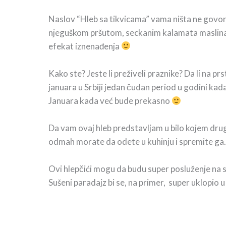
Naslov “Hleb sa tikvicama” vama ništa ne govori
njeguškom pršutom, seckanim kalamata maslina
efekat iznenađenja
Kako ste? Jeste li preživeli praznike? Da li na pr
januara u Srbiji jedan čudan period u godini kada 
Januara kada već bude prekasno
Da vam ovaj hleb predstavljam u bilo kojem dru
odmah morate da odete u kuhinju i spremite ga.
Ovi hlepčići mogu da budu super posluženje na 
Sušeni paradajz bi se, na primer, super uklopio 