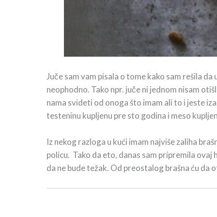
Juče sam vam pisala o tome kako sam rešila da u
neophodno. Tako npr. juče ni jednom nisam otišla
nama svideti od onoga što imam ali to i jeste iz
testeninu kupljenu pre sto godina i meso kuplje
Iz nekog razloga u kući imam najviše zaliha bra
policu. Tako da eto, danas sam pripremila ovaj hl
da ne bude težak. Od preostalog brašna ću da ot