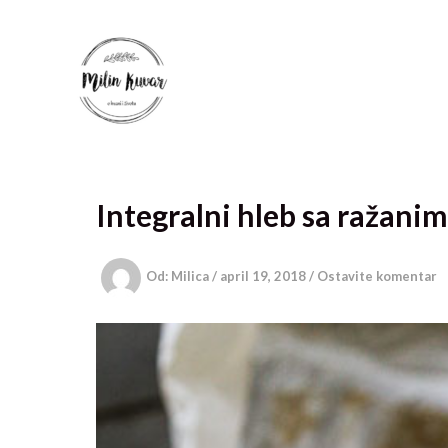
Pređi
na
sadržaj
Integralni hleb sa ražani
Od:
Milica
/
april 19, 2018
/
Ostavite komentar