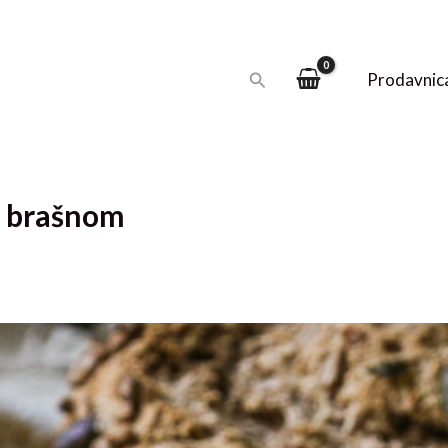
Pretraga
Prodavnic
m brašnom