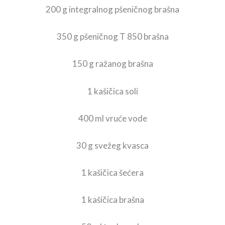
200 g integralnog pšeničnog brašna
350 g pšeničnog T 850 brašna
150 g ražanog brašna
1 kašičica soli
400 ml vruće vode
30 g svežeg kvasca
1 kašičica šećera
1 kašičica brašna