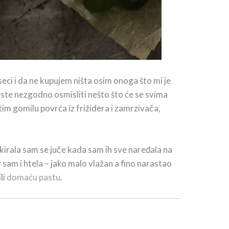
eci i da ne kupujem ništa osim onoga što mi je
este nezgodno osmisliti nešto što će se svima
tim gomilu povrća iz frižidera i zamrzivača,
kirala sam se juče kada sam ih sve naređala na
v sam i htela – jako malo vlažan a fino narastao
ili
domaću pastu
.