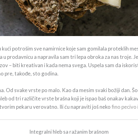
 kući potrošim sve namirnice koje sam gomilala proteklih mes
 u prodavnicu a napravila sam tri lepa obroka za nas troje. J
azov – biti kreativan i kada nema svega. Uspela sam da iskoris
no pre, takođe, sto godina.
šna. Od svake vrste po malo. Kao da mesim svaki božiji dan. Šo
eb od tri različite vrste brašna koji je ispao baš onakav kaka
vorim pekaru verovatno. Ili ću napraviti još neko
fino pecivo
Integralni hleb sa ražanim brašnom